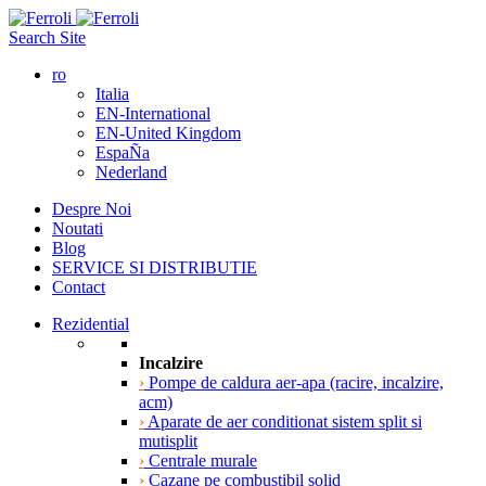
Search Site
ro
Italia
EN-International
EN-United Kingdom
EspaÑa
Nederland
Despre Noi
Noutati
Blog
SERVICE SI DISTRIBUTIE
Contact
Rezidential
Incalzire
›
Pompe de caldura aer-apa (racire, incalzire,
acm)
›
Aparate de aer conditionat sistem split si
mutisplit
›
Centrale murale
›
Cazane pe combustibil solid