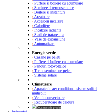
›
Puffere si boilere cu acumulare
›
Seminee si termoseminee
›
Boilere si instanturi
›
Arzatoare
›
Accesorii incalzire
›
Calorifere
›
Incalzire radianta
›
Statii de tratare apa
›
Vase de expansiune
›
Automatizari
Energie verde
›
Cazane pe peleti
›
Puffere si boilere cu acumulare
›
Panouri fotovoltaice
›
Termoseminee pe peleti
›
Sisteme solare
Climatizare
›
Aparate de aer conditionat sistem split si
mutisplit
›
Ventiloconvectoare
›
Recuperatoare de caldura
Documentatie produs
Industrial