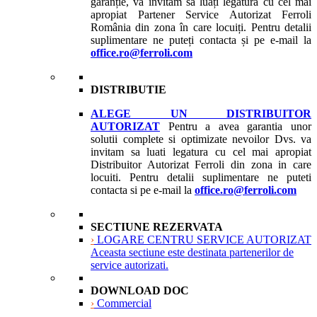
garanție, vă invităm să luați legătura cu cel mai
apropiat Partener Service Autorizat Ferroli
România din zona în care locuiți. Pentru detalii
suplimentare ne puteți contacta și pe e-mail la
office.ro@ferroli.com
DISTRIBUTIE
ALEGE UN DISTRIBUITOR
AUTORIZAT
Pentru a avea garantia unor
solutii complete si optimizate nevoilor Dvs. va
invitam sa luati legatura cu cel mai apropiat
Distribuitor Autorizat Ferroli din zona in care
locuiti. Pentru detalii suplimentare ne puteti
contacta si pe e-mail la
office.ro@ferroli.com
SECTIUNE REZERVATA
›
LOGARE CENTRU SERVICE AUTORIZAT
Aceasta sectiune este destinata partenerilor de
service autorizati.
DOWNLOAD DOC
›
Commercial