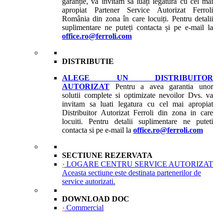
garanție, vă invităm să luați legătura cu cel mai
apropiat Partener Service Autorizat Ferroli
România din zona în care locuiți. Pentru detalii
suplimentare ne puteți contacta și pe e-mail la
office.ro@ferroli.com
DISTRIBUTIE
ALEGE UN DISTRIBUITOR
AUTORIZAT
Pentru a avea garantia unor
solutii complete si optimizate nevoilor Dvs. va
invitam sa luati legatura cu cel mai apropiat
Distribuitor Autorizat Ferroli din zona in care
locuiti. Pentru detalii suplimentare ne puteti
contacta si pe e-mail la
office.ro@ferroli.com
SECTIUNE REZERVATA
›
LOGARE CENTRU SERVICE AUTORIZAT
Aceasta sectiune este destinata partenerilor de
service autorizati.
DOWNLOAD DOC
›
Commercial