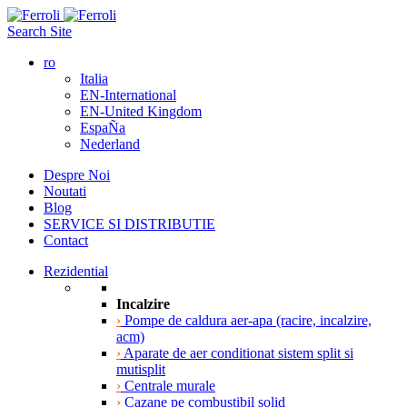
Search Site
ro
Italia
EN-International
EN-United Kingdom
EspaÑa
Nederland
Despre Noi
Noutati
Blog
SERVICE SI DISTRIBUTIE
Contact
Rezidential
Incalzire
›
Pompe de caldura aer-apa (racire, incalzire,
acm)
›
Aparate de aer conditionat sistem split si
mutisplit
›
Centrale murale
›
Cazane pe combustibil solid