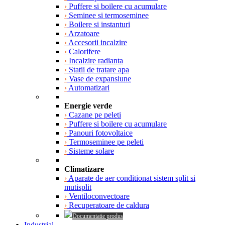
›
Puffere si boilere cu acumulare
›
Seminee si termoseminee
›
Boilere si instanturi
›
Arzatoare
›
Accesorii incalzire
›
Calorifere
›
Incalzire radianta
›
Statii de tratare apa
›
Vase de expansiune
›
Automatizari
Energie verde
›
Cazane pe peleti
›
Puffere si boilere cu acumulare
›
Panouri fotovoltaice
›
Termoseminee pe peleti
›
Sisteme solare
Climatizare
›
Aparate de aer conditionat sistem split si
mutisplit
›
Ventiloconvectoare
›
Recuperatoare de caldura
Documentatie produs
Industrial