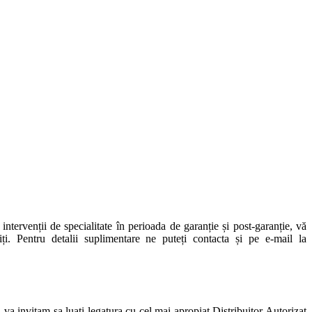
ntervenții de specialitate în perioada de garanție și post-garanție, vă
i. Pentru detalii suplimentare ne puteți contacta și pe e-mail la
 va invitam sa luati legatura cu cel mai apropiat Distribuitor Autorizat