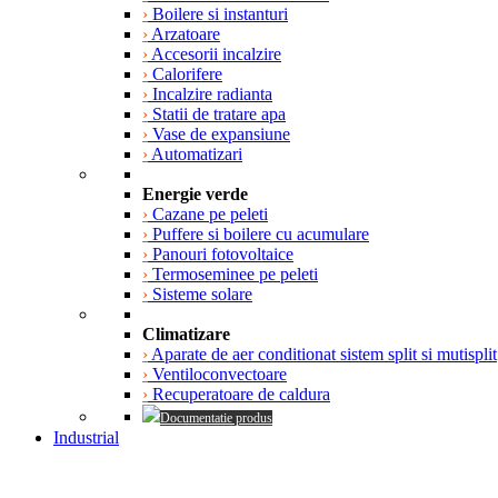
›
Boilere si instanturi
›
Arzatoare
›
Accesorii incalzire
›
Calorifere
›
Incalzire radianta
›
Statii de tratare apa
›
Vase de expansiune
›
Automatizari
Energie verde
›
Cazane pe peleti
›
Puffere si boilere cu acumulare
›
Panouri fotovoltaice
›
Termoseminee pe peleti
›
Sisteme solare
Climatizare
›
Aparate de aer conditionat sistem split si mutisplit
›
Ventiloconvectoare
›
Recuperatoare de caldura
Documentatie produs
Industrial