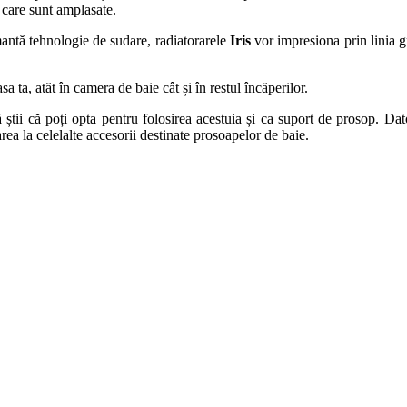
n care sunt amplasate.
mantă tehnologie de sudare, radiatorarele
Iris
vor impresiona prin linia gr
a ta, atăt în camera de baie cât și în restul încăperilor.
 știi că poți opta pentru folosirea acestuia și ca suport de prosop. Da
area la celelalte accesorii destinate prosoapelor de baie.