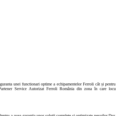
guranta unei functionari optime a echipamentelor Ferroli cât și pentru i
Partener Service Autorizat Ferroli România din zona în care locuiț
Pentru a avea garantia unor solutii complete si optimizate nevoilor Dvs.