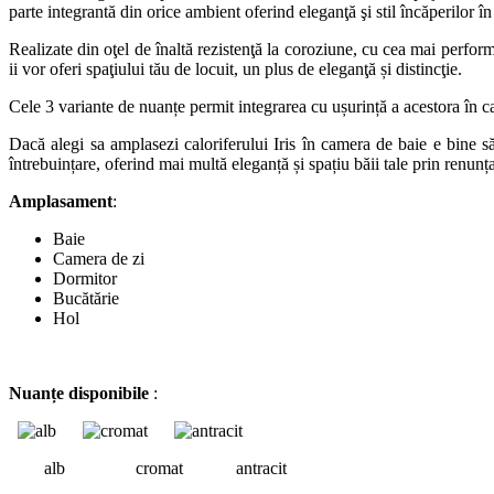
parte integrantă din orice ambient oferind eleganţă şi stil încăperilor î
Realizate din oţel de înaltă rezistenţă la coroziune, cu cea mai perfor
ii vor oferi spaţiului tău de locuit, un plus de eleganţă și distincţie.
Cele 3 variante de nuanțe permit integrarea cu ușurință a acestora în cas
Dacă alegi sa amplasezi caloriferului Iris în camera de baie e bine să
întrebuințare, oferind mai multă eleganță și spațiu băii tale prin renunț
Amplasament
:
Baie
Camera de zi
Dormitor
Bucătărie
Hol
Nuanțe disponibile
:
alb cromat antracit