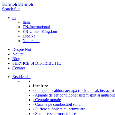
Search Site
ro
Italia
EN-International
EN-United Kingdom
EspaÑa
Nederland
Despre Noi
Noutati
Blog
SERVICE SI DISTRIBUTIE
Contact
Rezidential
Incalzire
›
Pompe de caldura aer-apa (racire, incalzire, acm)
›
Aparate de aer conditionat sistem split si mutisplit
›
Centrale murale
›
Cazane pe combustibil solid
›
Puffere si boilere cu acumulare
›
Seminee si termoseminee