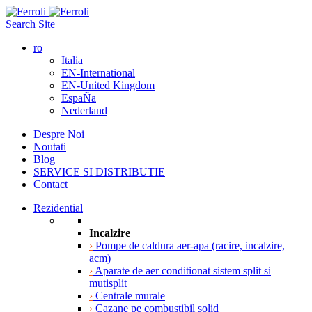
Search Site
ro
Italia
EN-International
EN-United Kingdom
EspaÑa
Nederland
Despre Noi
Noutati
Blog
SERVICE SI DISTRIBUTIE
Contact
Rezidential
Incalzire
›
Pompe de caldura aer-apa (racire, incalzire,
acm)
›
Aparate de aer conditionat sistem split si
mutisplit
›
Centrale murale
›
Cazane pe combustibil solid