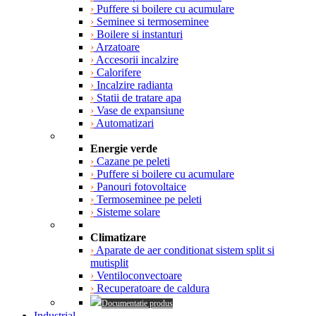
›
Puffere si boilere cu acumulare
›
Seminee si termoseminee
›
Boilere si instanturi
›
Arzatoare
›
Accesorii incalzire
›
Calorifere
›
Incalzire radianta
›
Statii de tratare apa
›
Vase de expansiune
›
Automatizari
Energie verde
›
Cazane pe peleti
›
Puffere si boilere cu acumulare
›
Panouri fotovoltaice
›
Termoseminee pe peleti
›
Sisteme solare
Climatizare
›
Aparate de aer conditionat sistem split si
mutisplit
›
Ventiloconvectoare
›
Recuperatoare de caldura
Documentatie produs
Industrial