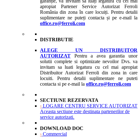
garanție, vă invităm să luați legătura cu cel mai
apropiat Partener Service Autorizat Ferroli
România din zona în care locuiți. Pentru detalii
suplimentare ne puteți contacta și pe e-mail la
office.ro@ferroli.com
DISTRIBUTIE
ALEGE UN DISTRIBUITOR
AUTORIZAT
Pentru a avea garantia unor
solutii complete si optimizate nevoilor Dvs. va
invitam sa luati legatura cu cel mai apropiat
Distribuitor Autorizat Ferroli din zona in care
locuiti. Pentru detalii suplimentare ne puteti
contacta si pe e-mail la
office.ro@ferroli.com
SECTIUNE REZERVATA
›
LOGARE CENTRU SERVICE AUTORIZAT
Aceasta sectiune este destinata partenerilor de
service autorizati.
DOWNLOAD DOC
›
Commercial