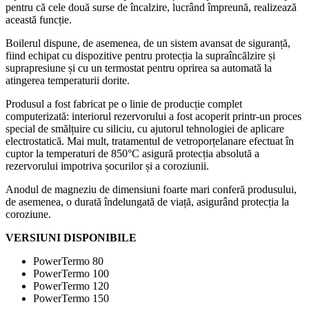
pentru că cele două surse de încalzire, lucrând împreună, realizează
această funcție.
Boilerul dispune, de asemenea, de un sistem avansat de siguranță,
fiind echipat cu dispozitive pentru protecția la supraîncălzire și
suprapresiune și cu un termostat pentru oprirea sa automată la
atingerea temperaturii dorite.
Produsul a fost fabricat pe o linie de producție complet
computerizată: interiorul rezervorului a fost acoperit printr-un proces
special de smălțuire cu siliciu, cu ajutorul tehnologiei de aplicare
electrostatică. Mai mult, tratamentul de vetroporțelanare efectuat în
cuptor la temperaturi de 850°C asigură protecția absolută a
rezervorului impotriva șocurilor și a coroziunii.
Anodul de magneziu de dimensiuni foarte mari conferă produsului,
de asemenea, o durată îndelungată de viață, asigurând protecția la
coroziune.
VERSIUNI DISPONIBILE
PowerTermo 80
PowerTermo 100
PowerTermo 120
PowerTermo 150