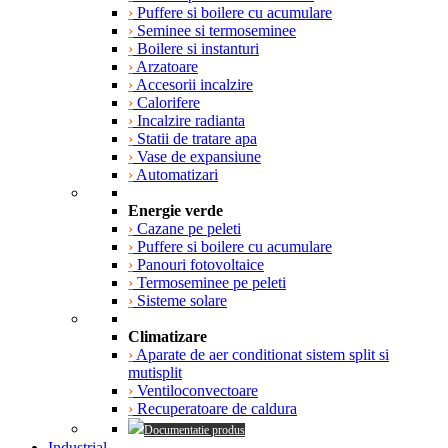
›
Puffere si boilere cu acumulare
›
Seminee si termoseminee
›
Boilere si instanturi
›
Arzatoare
›
Accesorii incalzire
›
Calorifere
›
Incalzire radianta
›
Statii de tratare apa
›
Vase de expansiune
›
Automatizari
Energie verde
›
Cazane pe peleti
›
Puffere si boilere cu acumulare
›
Panouri fotovoltaice
›
Termoseminee pe peleti
›
Sisteme solare
Climatizare
›
Aparate de aer conditionat sistem split si
mutisplit
›
Ventiloconvectoare
›
Recuperatoare de caldura
Documentatie produs
Industrial