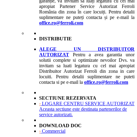
garanție, vă invităm să luați legătura cu cel mai
apropiat Partener Service Autorizat Ferroli
România din zona în care locuiți. Pentru detalii
suplimentare ne puteți contacta și pe e-mail la
office.ro@ferroli.com
DISTRIBUTIE
ALEGE UN DISTRIBUITOR
AUTORIZAT
Pentru a avea garantia unor
solutii complete si optimizate nevoilor Dvs. va
invitam sa luati legatura cu cel mai apropiat
Distribuitor Autorizat Ferroli din zona in care
locuiti. Pentru detalii suplimentare ne puteti
contacta si pe e-mail la
office.ro@ferroli.com
SECTIUNE REZERVATA
›
LOGARE CENTRU SERVICE AUTORIZAT
Aceasta sectiune este destinata partenerilor de
service autorizati.
DOWNLOAD DOC
›
Commercial