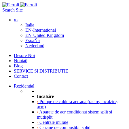
Search Site
ro
Italia
EN-International
EN-United Kingdom
EspaÑa
Nederland
Despre Noi
Noutati
Blog
SERVICE SI DISTRIBUTIE
Contact
Rezidential
Incalzire
›
Pompe de caldura aer-apa (racire, incalzire,
acm)
›
Aparate de aer conditionat sistem split si
mutisplit
›
Centrale murale
›
Cazane pe combustibil solid