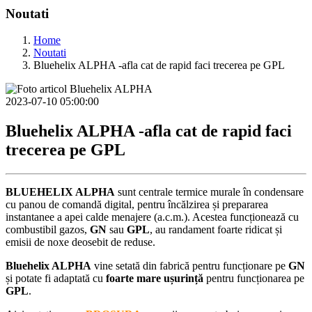
Noutati
Home
Noutati
Bluehelix ALPHA -afla cat de rapid faci trecerea pe GPL
2023-07-10 05:00:00
Bluehelix ALPHA -afla cat de rapid faci
trecerea pe GPL
BLUEHELIX ALPHA
sunt centrale termice murale în condensare
cu panou de comandă digital, pentru încălzirea și prepararea
instantanee a apei calde menajere (a.c.m.). Acestea funcționează cu
combustibil gazos,
GN
sau
GPL
, au randament foarte ridicat și
emisii de noxe deosebit de reduse.
Bluehelix ALPHA
vine setată din fabrică pentru funcționare pe
GN
și potate fi adaptată cu
foarte mare ușurință
pentru funcționarea pe
GPL
.