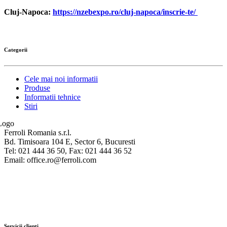
Cluj-Napoca:
https://nzebexpo.ro/cluj-napoca/inscrie-te/
Categorii
Cele mai noi informatii
Produse
Informatii tehnice
Stiri
Ferroli Romania s.r.l.
Bd. Timisoara 104 E, Sector 6, Bucuresti
Tel: 021 444 36 50, Fax: 021 444 36 52
Email: office.ro@ferroli.com
Servicii clienti