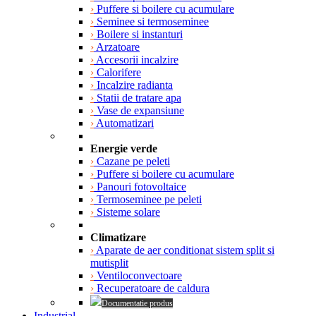
›
Puffere si boilere cu acumulare
›
Seminee si termoseminee
›
Boilere si instanturi
›
Arzatoare
›
Accesorii incalzire
›
Calorifere
›
Incalzire radianta
›
Statii de tratare apa
›
Vase de expansiune
›
Automatizari
Energie verde
›
Cazane pe peleti
›
Puffere si boilere cu acumulare
›
Panouri fotovoltaice
›
Termoseminee pe peleti
›
Sisteme solare
Climatizare
›
Aparate de aer conditionat sistem split si
mutisplit
›
Ventiloconvectoare
›
Recuperatoare de caldura
Documentatie produs
Industrial