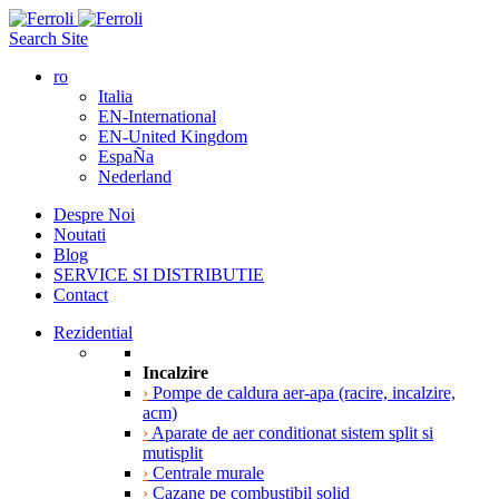
Search Site
ro
Italia
EN-International
EN-United Kingdom
EspaÑa
Nederland
Despre Noi
Noutati
Blog
SERVICE SI DISTRIBUTIE
Contact
Rezidential
Incalzire
›
Pompe de caldura aer-apa (racire, incalzire,
acm)
›
Aparate de aer conditionat sistem split si
mutisplit
›
Centrale murale
›
Cazane pe combustibil solid