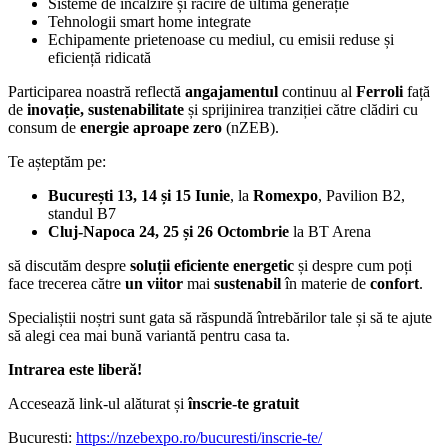
Sisteme de încălzire și răcire de ultimă generație
Tehnologii smart home integrate
Echipamente prietenoase cu mediul, cu emisii reduse și
eficiență ridicată
Participarea noastră reflectă
angajamentul
continuu al
Ferroli
față
de
inovație, sustenabilitate
și sprijinirea tranziției către clădiri cu
consum de
energie aproape zero
(nZEB).
Te așteptăm pe:
București 13, 14 și 15 Iunie
, la
Romexpo
, Pavilion B2,
standul B7
Cluj-Napoca 24, 25 și 26 Octombrie
la BT Arena
să discutăm despre
soluții eficiente energetic
și despre cum poți
face trecerea către
un viitor
mai
sustenabil
în materie de
confort
.
Specialiștii noștri sunt gata să răspundă întrebărilor tale și să te ajute
să alegi cea mai bună variantă pentru casa ta.
Intrarea este liberă!
Accesează link-ul alăturat și
înscrie-te gratuit
Bucuresti:
https://nzebexpo.ro/bucuresti/inscrie-te/