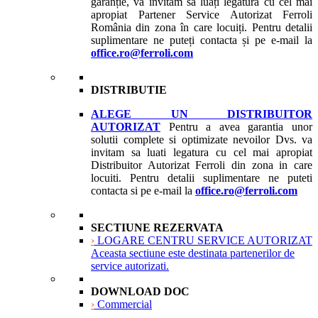
garanție, vă invităm să luați legătura cu cel mai
apropiat Partener Service Autorizat Ferroli
România din zona în care locuiți. Pentru detalii
suplimentare ne puteți contacta și pe e-mail la
office.ro@ferroli.com
DISTRIBUTIE
ALEGE UN DISTRIBUITOR
AUTORIZAT
Pentru a avea garantia unor
solutii complete si optimizate nevoilor Dvs. va
invitam sa luati legatura cu cel mai apropiat
Distribuitor Autorizat Ferroli din zona in care
locuiti. Pentru detalii suplimentare ne puteti
contacta si pe e-mail la
office.ro@ferroli.com
SECTIUNE REZERVATA
›
LOGARE CENTRU SERVICE AUTORIZAT
Aceasta sectiune este destinata partenerilor de
service autorizati.
DOWNLOAD DOC
›
Commercial