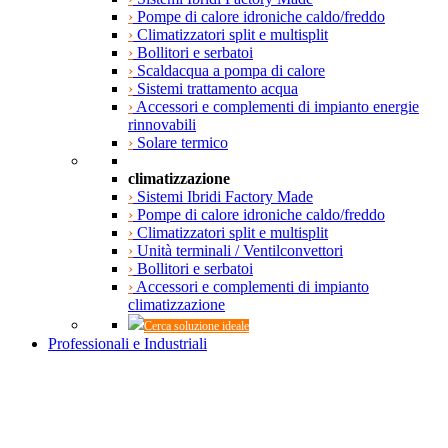
›
Pompe di calore idroniche caldo/freddo
›
Climatizzatori split e multisplit
›
Bollitori e serbatoi
›
Scaldacqua a pompa di calore
›
Sistemi trattamento acqua
›
Accessori e complementi di impianto energie
rinnovabili
›
Solare termico
climatizzazione
›
Sistemi Ibridi Factory Made
›
Pompe di calore idroniche caldo/freddo
›
Climatizzatori split e multisplit
›
Unità terminali / Ventilconvettori
›
Bollitori e serbatoi
›
Accessori e complementi di impianto
climatizzazione
Cerca soluzione ideale
Professionali e Industriali