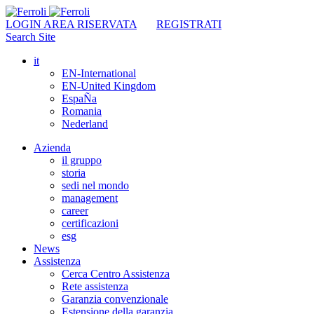
LOGIN AREA RISERVATA
REGISTRATI
Search Site
it
EN-International
EN-United Kingdom
EspaÑa
Romania
Nederland
Azienda
il gruppo
storia
sedi nel mondo
management
career
certificazioni
esg
News
Assistenza
Cerca Centro Assistenza
Rete assistenza
Garanzia convenzionale
Estensione della garanzia