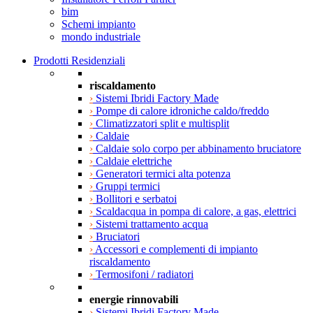
bim
Schemi impianto
mondo industriale
Prodotti Residenziali
riscaldamento
›
Sistemi Ibridi Factory Made
›
Pompe di calore idroniche caldo/freddo
›
Climatizzatori split e multisplit
›
Caldaie
›
Caldaie solo corpo per abbinamento bruciatore
›
Caldaie elettriche
›
Generatori termici alta potenza
›
Gruppi termici
›
Bollitori e serbatoi
›
Scaldacqua in pompa di calore, a gas, elettrici
›
Sistemi trattamento acqua
›
Bruciatori
›
Accessori e complementi di impianto
riscaldamento
›
Termosifoni / radiatori
energie rinnovabili
›
Sistemi Ibridi Factory Made